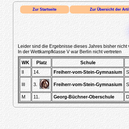
Zur Startseite
Zur Übersicht der Arti
Leider sind die Ergebnisse dieses Jahres bisher nicht 
In der Wettkampfklasse V war Berlin nicht vertreten
WK
Platz
Schule
II
14.
Freiherr-vom-Stein-Gymnasium
S
III
3.
Freiherr-vom-Stein-Gymnasium
S
M
11.
Georg-Büchner-Oberschule
D