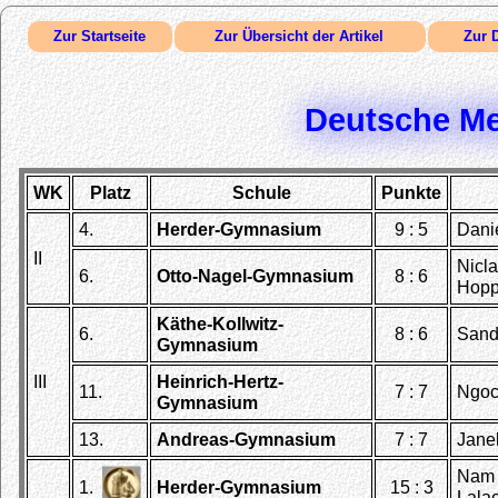
Zur Startseite
Zur Übersicht der Artikel
Zur 
Deutsche Me
WK
Platz
Schule
Punkte
4.
Herder-Gymnasium
9 : 5
Dani
II
Nicla
6.
Otto-Nagel-Gymnasium
8 : 6
Hop
Käthe-Kollwitz-
6.
8 : 6
Sand
Gymnasium
III
Heinrich-Hertz-
11.
7 : 7
Ngoc 
Gymnasium
13.
Andreas-Gymnasium
7 : 7
Janek
Nam 
1.
Herder-Gymnasium
15 : 3
Lala