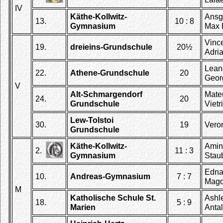
IV
Käthe-Kollwitz-
Ansg
13.
10 : 8
Gymnasium
Max 
Vinc
19.
dreieins-Grundschule
20½
Adri
Lean
22.
Athene-Grundschule
20
Geor
V
Alt-Schmargendorf
Mateu
24.
20
Grundschule
Vietr
Lew-Tolstoi
30.
19
Vero
Grundschule
Käthe-Kollwitz-
Amin
2.
11 : 3
Gymnasium
Stau
Edna 
10.
Andreas-Gymnasium
7 : 7
Magd
M
Katholische Schule St.
Ashle
18.
5 : 9
Marien
Antal