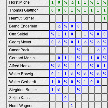
Horst Michel
1
0
½
½
1
1
½
1
½
Thomas Glatthor
0
0
0
1
½
1
1
1
1
Helmut Körner
1
Bernd Enderlein
½
½
0
0
Otto Seidel
½
1
1
0
1
½
0
0
Georg Meyer
0
½
½
0
1
½
½
½
½
Otmar Pack
½
½
0
Gerhard Martin
0
1
1
½
1
1
0
½
Alfred Henke
½
½
½
1
0
1
½
0
1
Walter Borwig
0
1
1
½
½
½
½
½
½
Walter Gerhardt
1
0
½
0
½
1
0
0
Siegfried Breiter
1
½
½
Zeljko Kassal
0
Horst Wagner
1