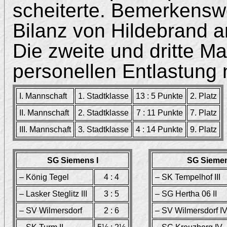
scheiterte. Bemerkenswer
Bilanz von Hildebrand am
Die zweite und dritte M
personellen Entlastung n
I. Mannschaft
1. Stadtklasse
13 : 5 Punkte
2. Platz
II. Mannschaft
2. Stadtklasse
7 : 11 Punkte
7. Platz
III. Mannschaft
3. Stadtklasse
4 : 14 Punkte
9. Platz
SG Siemens I
SG Siemen
– König Tegel
4 : 4
– SK Tempelhof III
– Lasker Steglitz III
3 : 5
– SG Hertha 06 II
– SV Wilmersdorf
2 : 6
– SV Wilmersdorf I