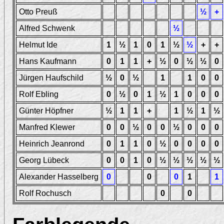
Otto Preuß
½
+
Alfred Schwenk
½
Helmut Ide
1
½
1
0
1
½
½
+
+
Hans Kaufmann
0
1
1
+
½
0
½
½
0
Jürgen Haufschild
½
0
½
1
1
0
0
Rolf Ebling
0
½
0
1
½
1
0
0
0
Günter Höpfner
½
1
1
+
1
½
1
½
Manfred Klewer
0
0
½
0
0
½
0
0
0
Heinrich Jeanrond
0
1
1
0
½
0
0
0
0
Georg Lübeck
0
0
1
0
½
½
½
½
½
Alexander Hasselberg
0
0
0
1
1
Rolf Rochusch
0
0