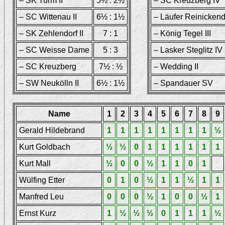
– SK Turm II
5½ : 2½
– SC Kreuzberg IV
– SC Wittenau II
6½ : 1½
– Läufer Reinickend
– SK Zehlendorf II
7 : 1
– König Tegel III
– SC Weisse Dame
5 : 3
– Lasker Steglitz IV
– SC Kreuzberg
7½ : ½
– Wedding II
– SW Neukölln II
6½ : 1½
– Spandauer SV
Name
1
2
3
4
5
6
7
8
9
Gerald Hildebrand
1
1
1
1
1
1
1
1
½
Kurt Goldbach
½
½
0
1
1
1
1
1
1
Kurt Mall
½
0
0
½
1
1
0
1
Wülfing Etter
0
1
0
½
1
1
½
1
1
Manfred Leu
0
0
0
½
1
0
0
½
1
Ernst Kurz
1
½
½
½
0
1
1
1
½