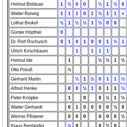
Helmut Bolduan
1
½
0
0
½
1
½
0
Walter Borwig
1
1
1
0
1
½
1
1
+
Lothar Brokof
½
1
½
½
1
½
0
0
Günter Höpfner
0
Dr. Rolf Rochusch
0
1
0
1
0
0
1
½
1
Ulrich Kirschbaum
1
1
1
1
Helmut Ide
1
½
½
1
½
Otto Preuß
½
Gerhard Martin
½
1
½
0
1
1
½
Alfred Henke
0
0
½
1
0
1
1
½
Peter Knöpke
1
0
0
½
1
½
Walter Gerhardt
0
1
0
0
0
0
½
0
Werner Pfisterer
0
0
0
0
0
0
½
Klaus Beständig
½
0
0
½
0