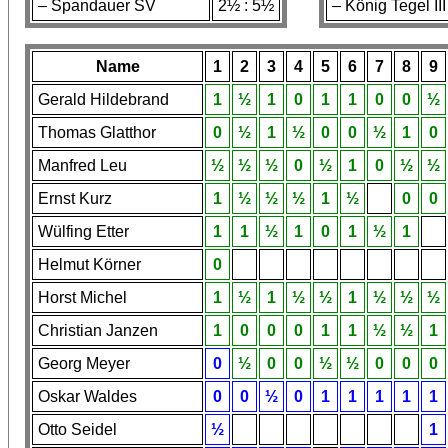
– Spandauer SV
2½ : 5½
– König Tegel III
Name
1
2
3
4
5
6
7
8
9
Gerald Hildebrand
1
½
1
0
1
1
0
0
½
Thomas Glatthor
0
½
1
½
0
0
½
1
0
Manfred Leu
½
½
½
0
½
1
0
½
½
Ernst Kurz
1
½
½
½
1
½
0
0
Wülfing Etter
1
1
½
1
0
1
½
1
Helmut Körner
0
Horst Michel
1
½
1
½
½
1
½
½
½
Christian Janzen
1
0
0
0
1
1
½
½
1
Georg Meyer
0
½
0
0
½
½
0
0
0
Oskar Waldes
0
0
½
0
1
1
1
1
1
Otto Seidel
½
1