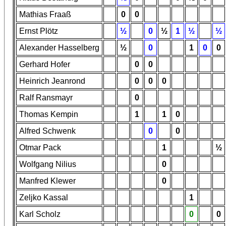
Mathias Fraaß
0
0
Ernst Plötz
½
0
½
1
½
½
Alexander Hasselberg
½
0
1
0
0
Gerhard Hofer
0
0
Heinrich Jeanrond
0
0
0
Ralf Ransmayr
0
Thomas Kempin
1
1
0
Alfred Schwenk
0
0
Otmar Pack
1
½
Wolfgang Nilius
0
Manfred Klewer
0
Zeljko Kassal
1
Karl Scholz
0
0