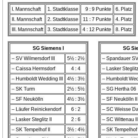
I. Mannschaft
1. Stadtklasse
9 : 9 Punkte
6. Platz
II. Mannschaft
2. Stadtklasse
11 : 7 Punkte
4. Platz
III. Mannschaft
3. Stadtklasse
4 : 12 Punkte
8. Platz
SG Siemens I
SG Sie
– SV Wilmersdorf III
5½ : 2½
– Spandauer SV 
– Caissa Hermsdorf
4 : 4
– Lasker Steglit
– Humboldt Wedding III
4½ : 3½
– Humboldt Wed
– SK Turm
2½ : 5½
– SG Hertha 06
– SF Neukölln
4½ : 3½
– SF Neukölln II
– Läufer Reinickendorf
6 : 2
– SC Weisse Da
– Lasker Steglitz II
2 : 6
– SC Wittenau II
– SK Tempelhof II
3½ : 4½
– SK Tempelhof