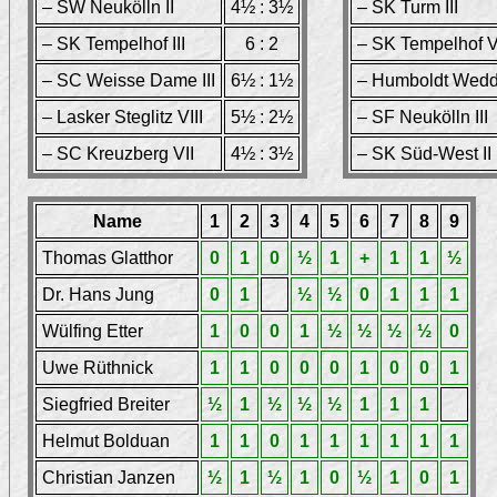
– SW Neukölln II
4½ : 3½
– SK Turm III
– SK Tempelhof III
6 : 2
– SK Tempelhof 
– SC Weisse Dame III
6½ : 1½
– Humboldt Wedd
– Lasker Steglitz VIII
5½ : 2½
– SF Neukölln III
– SC Kreuzberg VII
4½ : 3½
– SK Süd-West II
Name
1
2
3
4
5
6
7
8
9
Thomas Glatthor
0
1
0
½
1
+
1
1
½
Dr. Hans Jung
0
1
½
½
0
1
1
1
Wülfing Etter
1
0
0
1
½
½
½
½
0
Uwe Rüthnick
1
1
0
0
0
1
0
0
1
Siegfried Breiter
½
1
½
½
½
1
1
1
Helmut Bolduan
1
1
0
1
1
1
1
1
1
Christian Janzen
½
1
½
1
0
½
1
0
1