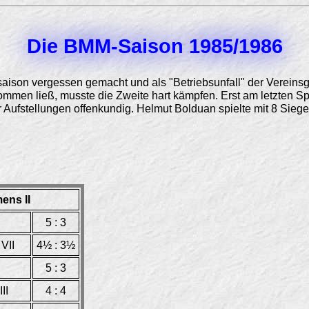
Die BMM-Saison 1985/1986
aison vergessen gemacht und als "Betriebsunfall" der Vereins
mmen ließ, musste die Zweite hart kämpfen. Erst am letzten Spi
ler Aufstellungen offenkundig. Helmut Bolduan spielte mit 8 Sie
ens II
5 : 3
VII
4½ : 3½
5 : 3
II
4 : 4