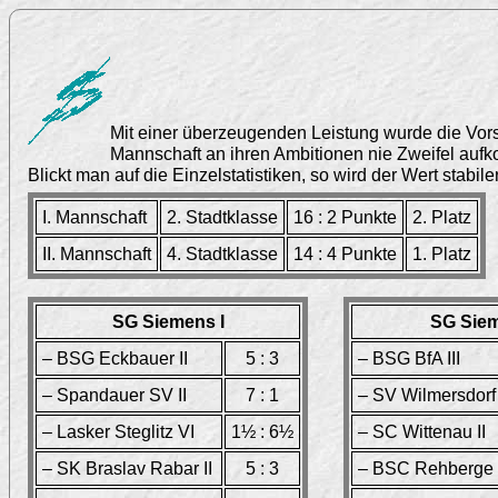
Mit einer überzeugenden Leistung wurde die Vors
Mannschaft an ihren Ambitionen nie Zweifel aufko
Blickt man auf die Einzelstatistiken, so wird der Wert stabi
I. Mannschaft
2. Stadtklasse
16 : 2 Punkte
2. Platz
II. Mannschaft
4. Stadtklasse
14 : 4 Punkte
1. Platz
SG Siemens I
SG Siem
– BSG Eckbauer II
5 : 3
– BSG BfA III
– Spandauer SV II
7 : 1
– SV Wilmersdorf 
– Lasker Steglitz VI
1½ : 6½
– SC Wittenau II
– SK Braslav Rabar II
5 : 3
– BSC Rehberge I