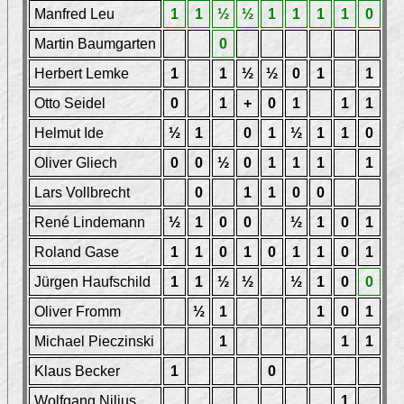
Manfred Leu
1
1
½
½
1
1
1
1
0
Martin Baumgarten
0
Herbert Lemke
1
1
½
½
0
1
1
Otto Seidel
0
1
+
0
1
1
1
Helmut Ide
½
1
0
1
½
1
1
0
Oliver Gliech
0
0
½
0
1
1
1
1
Lars Vollbrecht
0
1
1
0
0
René Lindemann
½
1
0
0
½
1
0
1
Roland Gase
1
1
0
1
0
1
1
0
1
Jürgen Haufschild
1
1
½
½
½
1
0
0
Oliver Fromm
½
1
1
0
1
Michael Pieczinski
1
1
1
Klaus Becker
1
0
Wolfgang Nilius
1