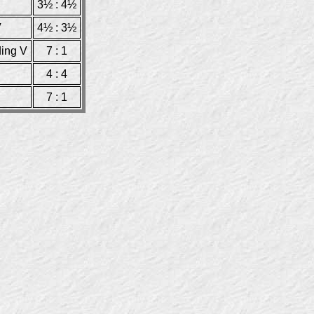
3½ : 4½
V
4½ : 3½
ing V
7 : 1
4 : 4
7 : 1