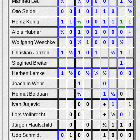
Manfred Leu
½
½
0
0
0
1
½
Otto Seidel
0
0
1
0
1
1
0
½
Heinz König
1
1
½
0
0
1
1
1
1
Alois Hübner
½
0
1
0
1
0
0
0
+
Wolfgang Weschke
0
½
1
0
0
0
½
Christian Janzen
1
½
1
0
1
½
1
1
Siegfried Breiter
1
Herbert Lemke
1
½
0
½
½
½
0
0
Joachim Wehr
1
0
Helmut Bolduan
½
1
½
0
Ivan Jurjevic
0
0
+
1
1
Lars Vollbrecht
0
0
+
½
0
1
Jürgen Haufschild
0
0
½
1
1
0
Udo Schmidt
0
1
0
0
1
0
0
0