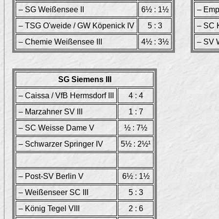
– SG Weißensee II
6½ : 1½
– Empo
– TSG O'weide / GW Köpenick IV
5 : 3
– SC 
– Chemie Weißensee III
4½ : 3½
– SV 
SG Siemens III
– Caissa / VfB Hermsdorf III
4 : 4
– Marzahner SV III
1 : 7
– SC Weisse Dame V
½ : 7½
– Schwarzer Springer IV
5½ : 2½¹
– Post-SV Berlin V
6½ : 1½
– Weißenseer SC III
5 : 3
– König Tegel VIII
2 : 6