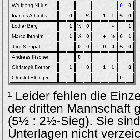
Wolfgang Nilius
0
0
Ioannis Albantis
0
½
1
1
½
0
Lothar Berg
1
½
0
+
1
Marco Ibrahim
1
½
0
+
½
0
1
Jörg Steppat
0
0
0
0
½
0
Andreas Fischer
0
Christoph Berner
1
0
1
1
0
Christof Ettlinger
0
¹ Leider fehlen die Ein
der dritten Mannschaft 
(5½ : 2½-Sieg). Sie sin
Unterlagen nicht verzei