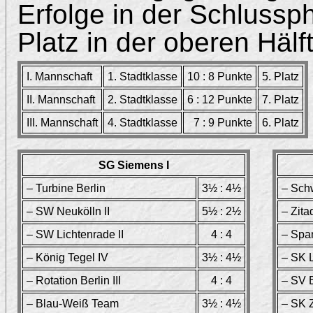
Erfolge in der Schlussp
Platz in der oberen Hälf
I. Mannschaft
1. Stadtklasse
10 : 8 Punkte
5. Platz
II. Mannschaft
2. Stadtklasse
6 : 12 Punkte
7. Platz
III. Mannschaft
4. Stadtklasse
7 : 9 Punkte
6. Platz
SG Siemens I
– Turbine Berlin
3½ : 4½
– Schw
– SW Neukölln II
5½ : 2½
– Zita
– SW Lichtenrade II
4 : 4
– Spa
– König Tegel IV
3½ : 4½
– SK 
– Rotation Berlin III
4 : 4
– SV B
– Blau-Weiß Team
3½ : 4½
– SK Z