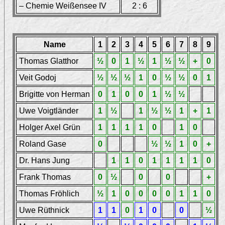
– Chemie Weißensee IV
2 : 6
Name
1
2
3
4
5
6
7
8
9
Thomas Glatthor
½
0
1
½
1
½
½
+
0
Veit Godoj
½
½
½
1
0
½
½
0
1
Brigitte von Herman
0
1
0
0
1
½
½
Uwe Voigtländer
1
½
1
½
½
1
+
1
Holger Axel Grün
1
1
1
1
0
1
0
Roland Gase
0
½
½
1
0
+
Dr. Hans Jung
1
1
0
1
1
1
1
0
Frank Thomas
0
½
0
0
+
Thomas Fröhlich
½
1
0
0
0
0
1
1
0
Uwe Rüthnick
1
1
0
1
0
0
½