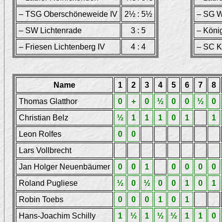
– TSG Oberschöneweide IV
2½ : 5½
– SG W
– SW Lichtenrade
3 : 5
– Köni
– Friesen Lichtenberg IV
4 : 4
– SC K
Name
1
2
3
4
5
6
7
8
Thomas Glatthor
0
+
0
½
0
0
½
0
Christian Belz
½
1
1
1
0
1
1
Leon Rolfes
0
0
Lars Vollbrecht
Jan Holger Neuenbäumer
0
0
1
0
0
0
0
Roland Pugliese
½
0
½
0
0
1
0
1
Robin Toebs
0
0
0
1
0
1
Hans-Joachim Schilly
1
½
1
½
½
1
1
0