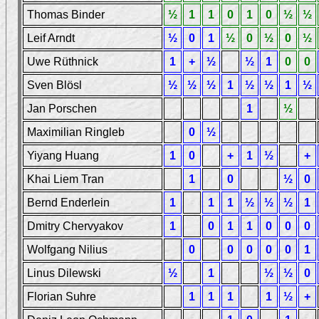
Thomas Binder
½
1
1
0
1
0
½
½
Leif Arndt
½
0
1
½
0
½
0
½
Uwe Rüthnick
1
+
½
½
1
0
0
Sven Blösl
½
½
½
1
½
½
1
½
Jan Porschen
1
½
Maximilian Ringleb
0
½
Yiyang Huang
1
0
+
1
½
+
Khai Liem Tran
1
0
½
0
Bernd Enderlein
1
1
1
½
½
½
1
Dmitry Chervyakov
1
0
1
1
0
0
0
Wolfgang Nilius
0
0
0
0
0
1
Linus Dilewski
½
1
½
½
0
Florian Suhre
1
1
1
1
½
+