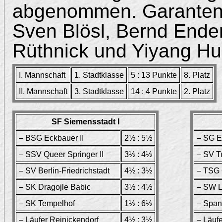
abgenommen. Garanten 
Sven Blösl, Bernd Ender
Rüthnick und Yiyang Hu
I. Mannschaft
1. Stadtklasse
5 : 13 Punkte
8. Platz
II. Mannschaft
3. Stadtklasse
14 : 4 Punkte
2. Platz
SF Siemensstadt I
– BSG Eckbauer II
2½ : 5½
– SG E
– SSV Queer Springer II
3½ : 4½
– SV Tu
– SV Berlin-Friedrichstadt
4½ : 3½
– TSG 
– SK Dragojle Babic
3½ : 4½
– SW Li
– SK Tempelhof
1½ : 6½
– Span
– Läufer Reinickendorf
4½ : 3½
– Läufe