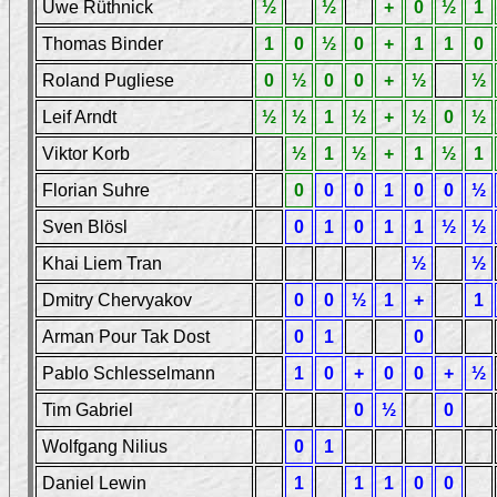
Uwe Rüthnick
½
½
+
0
½
1
Thomas Binder
1
0
½
0
+
1
1
0
Roland Pugliese
0
½
0
0
+
½
½
Leif Arndt
½
½
1
½
+
½
0
½
Viktor Korb
½
1
½
+
1
½
1
Florian Suhre
0
0
0
1
0
0
½
Sven Blösl
0
1
0
1
1
½
½
Khai Liem Tran
½
½
Dmitry Chervyakov
0
0
½
1
+
1
Arman Pour Tak Dost
0
1
0
Pablo Schlesselmann
1
0
+
0
0
+
½
Tim Gabriel
0
½
0
Wolfgang Nilius
0
1
Daniel Lewin
1
1
1
0
0