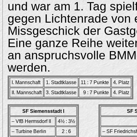
und war am 1. Tag spielfr
gegen Lichtenrade von 
Missgeschick der Gastg
Eine ganze Reihe weite
an anspruchsvolle BMM
werden.
I. Mannschaft
1. Stadtklasse
11 : 7 Punkte
4. Platz
II. Mannschaft
3. Stadtklasse
9 : 7 Punkte
4. Platz
SF Siemensstadt I
SF S
– VfB Hermsdorf II
4½ : 3½
– Turbine Berlin
2 : 6
– SF Friedrichs