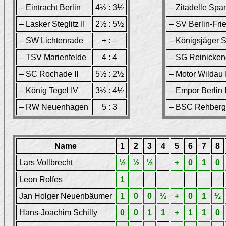
– Eintracht Berlin
4½ : 3½
– Zitadelle Spa
– Lasker Steglitz II
2½ : 5½
– SV Berlin-Frie
– SW Lichtenrade
+ : –
– Königsjäger 
– TSV Marienfelde
4 : 4
– SG Reinickend
– SC Rochade II
5½ : 2½
– Motor Wildau I
– König Tegel IV
3½ : 4½
– Empor Berlin 
– RW Neuenhagen
5 : 3
– BSC Rehberge
Name
1
2
3
4
5
6
7
8
Lars Vollbrecht
½
½
½
+
0
1
0
Leon Rolfes
1
Jan Holger Neuenbäumer
1
0
0
½
+
0
1
½
Hans-Joachim Schilly
0
0
1
1
+
1
1
0