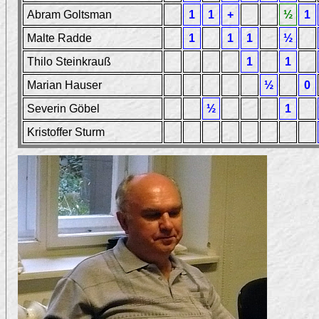
Abram Goltsman
1
1
+
½
1
Malte Radde
1
1
1
½
Thilo Steinkrauß
1
1
Marian Hauser
½
0
Severin Göbel
½
1
Kristoffer Sturm