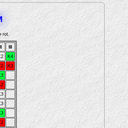
M
 rot.
II
III
K2
K4
K2
K3
K3
K2
K3
K3
K3
K2