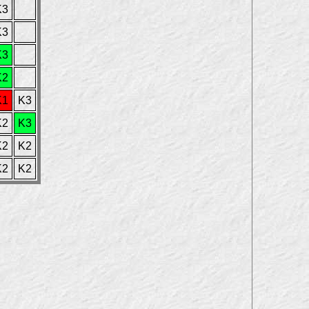
K3
K3
K3
K2
K1
K3
K2
K3
K2
K2
K2
K2