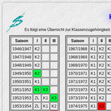
Es folgt eine Übersicht zur Klassenzugehörigkeit 
Saison
I
II
III
Saison
I
II
II
1946/1947
K2
1967/1968
K1
K2
K
1947/1948
K2
1968/1969
K1
K2
K
1948/1949
K2
1969/1970
K1
K2
K
1949/1950
K2
1970/1971
K1
K2
K
1950/1951
K1
1971/1972
K1
K2
K
1951/1952
K1
K2
1972/1973
K1
K2
K
1952/1953
ZL
K1
K3
1973/1974
K1
K2
1953/1954
ZL
K1
K2
1974/1975
K1
K2