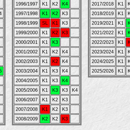
1996/1997
K1
K2
K4
2017/2018
K1
4
1997/1998
K1
K2
K3
2018/2019
K1
1998/1999
SL
K1
K3
2019/2021
K1
1999/2000
K1
K2
K3
2021/2022
K1
2000/2001
K1
K3
2022/2023
K1
2001/2002
K1
K2
K4
2023/2024
K1
2002/2003
K1
K2
K4
2024/2025
K1
5
2003/2004
K1
K3
K4
2025/2026
K1
2004/2005
K1
K3
K4
2005/2006
K1
K3
K3
K4
2006/2007
K1
K2
K3
2007/2008
K1
K2
K3
2008/2009
K2
K2
K3