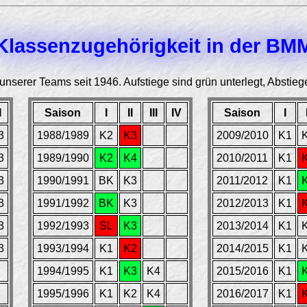
Klassenzugehörigkeit in der BM
unserer Teams seit 1946. Aufstiege sind grün unterlegt, Abstiege
I
Saison
I
II
III
IV
Saison
I
3
1988/1989
K2
K3
2009/2010
K1
3
1989/1990
K2
K4
2010/2011
K1
3
1990/1991
BK
K3
2011/2012
K1
3
1991/1992
BK
K3
2012/2013
K1
3
1992/1993
SL
K3
2013/2014
K1
3
1993/1994
K1
K2
2014/2015
K1
1994/1995
K1
K3
K4
2015/2016
K1
1995/1996
K1
K2
K4
2016/2017
K1