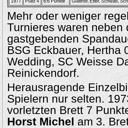
1977
Platz 4
6:6 Punkte
Glatthor, Etter, Schwab, Sc
Mehr oder weniger rege
Turnieres waren neben
gastgebenden Spandaue
BSG Eckbauer, Hertha 
Wedding, SC Weisse D
Reinickendorf.
Herausragende Einzelb
Spielern nur selten. 19
vorletzten Brett 7 Punkt
Horst Michel
am 3. Bre