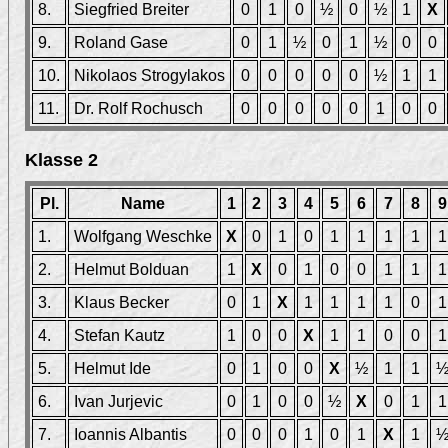
8.
Siegfried Breiter
0
1
0
½
0
½
1
X
9.
Roland Gase
0
1
½
0
1
½
0
0
10.
Nikolaos Strogylakos
0
0
0
0
0
½
1
1
11.
Dr. Rolf Rochusch
0
0
0
0
0
1
0
0
Klasse 2
Pl.
Name
1
2
3
4
5
6
7
8
9
1.
Wolfgang Weschke
X
0
1
0
1
1
1
1
1
2.
Helmut Bolduan
1
X
0
1
0
0
1
1
1
3.
Klaus Becker
0
1
X
1
1
1
1
0
1
4.
Stefan Kautz
1
0
0
X
1
1
0
0
1
5.
Helmut Ide
0
1
0
0
X
½
1
1
6.
Ivan Jurjevic
0
1
0
0
½
X
0
1
1
7.
Ioannis Albantis
0
0
0
1
0
1
X
1