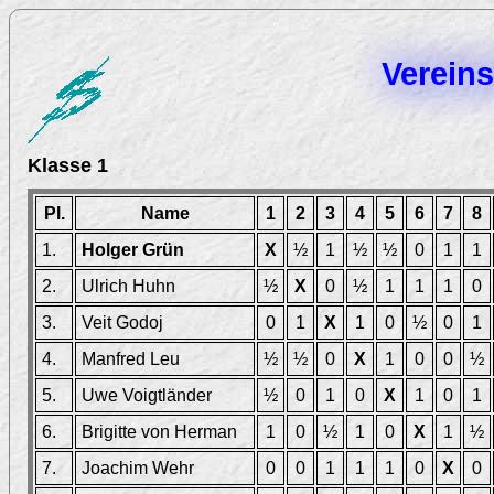
Vereins
Klasse 1
Pl.
Name
1
2
3
4
5
6
7
8
1.
Holger Grün
X
½
1
½
½
0
1
1
2.
Ulrich Huhn
½
X
0
½
1
1
1
0
3.
Veit Godoj
0
1
X
1
0
½
0
1
4.
Manfred Leu
½
½
0
X
1
0
0
½
5.
Uwe Voigtländer
½
0
1
0
X
1
0
1
6.
Brigitte von Herman
1
0
½
1
0
X
1
½
7.
Joachim Wehr
0
0
1
1
1
0
X
0