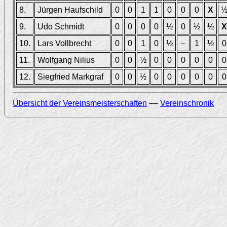
8.
Jürgen Haufschild
0
0
1
1
0
0
0
X
9.
Udo Schmidt
0
0
0
0
½
0
½
½
X
10.
Lars Vollbrecht
0
0
1
0
½
–
1
½
0
11.
Wolfgang Nilius
0
0
½
0
0
0
0
0
0
12.
Siegfried Markgraf
0
0
½
0
0
0
0
0
0
Übersicht der Vereinsmeisterschaften
––
Vereinschronik