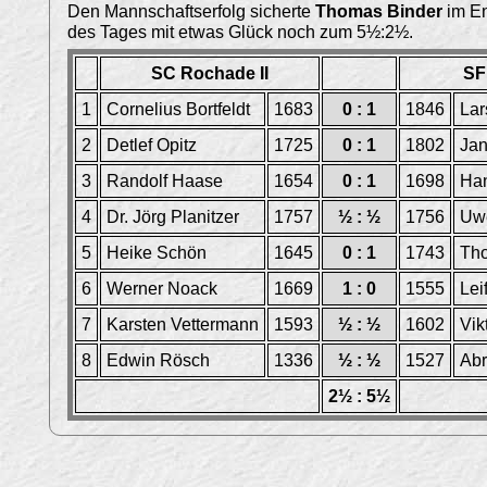
Den Mannschaftserfolg sicherte
Thomas Binder
im En
des Tages mit etwas Glück noch zum 5½:2½.
SC Rochade II
SF
1
Cornelius Bortfeldt
1683
0 : 1
1846
Lar
2
Detlef Opitz
1725
0 : 1
1802
Ja
3
Randolf Haase
1654
0 : 1
1698
Han
4
Dr. Jörg Planitzer
1757
½ : ½
1756
Uwe
5
Heike Schön
1645
0 : 1
1743
Th
6
Werner Noack
1669
1 : 0
1555
Lei
7
Karsten Vettermann
1593
½ : ½
1602
Vik
8
Edwin Rösch
1336
½ : ½
1527
Ab
2½ : 5½