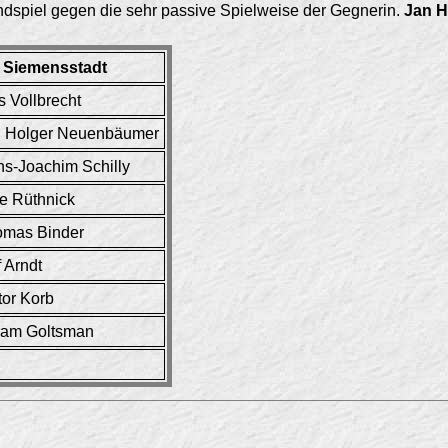
dspiel gegen die sehr passive Spielweise der Gegnerin.
Jan 
 Siemensstadt
s Vollbrecht
n Holger Neuenbäumer
s-Joachim Schilly
 Rüthnick
omas Binder
f Arndt
tor Korb
ram Goltsman