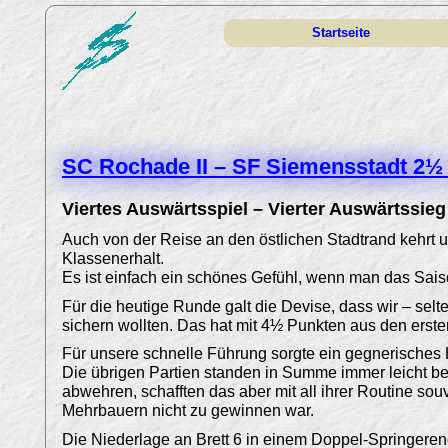
Startseite
SC Rochade II – SF Siemensstadt 2½ 
Viertes Auswärtsspiel – Vierter Auswärtssieg
Auch von der Reise an den östlichen Stadtrand kehrt un
Klassenerhalt.
Es ist einfach ein schönes Gefühl, wenn man das Sais
Für die heutige Runde galt die Devise, dass wir – se
sichern wollten. Das hat mit 4½ Punkten aus den erste
Für unsere schnelle Führung sorgte ein gegnerisches
Die übrigen Partien standen in Summe immer leicht b
abwehren, schafften das aber mit all ihrer Routine so
Mehrbauern nicht zu gewinnen war.
Die Niederlage an Brett 6 in einem Doppel-Springeren