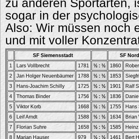
zu anderen Sportarten, is
sogar in der psychologis
Also: Wir müssen noch e
und mit voller Konzentra
SF Siemensstadt
SF Nord-
1
Lars Vollbrecht
1781
½ : ½
1860
Rober
2
Jan Holger Neuenbäumer
1788
½ : ½
1853
Siegfr
3
Hans-Joachim Schilly
1725
½ : ½
1901
Ralf S
4
Thomas Binder
1756
½ : ½
1836
Daniel
5
Viktor Korb
1668
½ : ½
1755
Hans 
6
Leif Arndt
1588
½ : ½
1634
Brian
7
Florian Suhre
1658
½ : ½
1585
Heinz
8
Marian Hauser
979
½ : ½
1461
Bert 