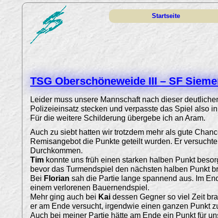
Startseite
TSG Oberschöneweide III – SF Sieme
Leider muss unsere Mannschaft nach dieser deutlichen
Polizeieinsatz stecken und verpasste das Spiel also in
Für die weitere Schilderung übergebe ich an Aram.
Auch zu siebt hatten wir trotzdem mehr als gute Chan
Remisangebot die Punkte geteilt wurden. Er versuchte 
Durchkommen.
Tim
konnte uns früh einen starken halben Punkt besorg
bevor das Turmendspiel den nächsten halben Punkt br
Bei
Florian
sah die Partie lange spannend aus. Im En
einem verlorenen Bauernendspiel.
Mehr ging auch bei
Kai
dessen Gegner so viel Zeit bra
er am Ende versucht, irgendwie einen ganzen Punkt zu 
Auch bei meiner Partie hätte am Ende ein Punkt für u