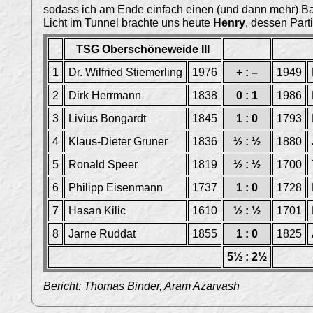
sodass ich am Ende einfach einen (und dann mehr) B
Licht im Tunnel brachte uns heute
Henry
, dessen Part
TSG Oberschöneweide III
1
Dr. Wilfried Stiemerling
1976
+ : –
1949
2
Dirk Herrmann
1838
0 : 1
1986
3
Livius Bongardt
1845
1 : 0
1793
4
Klaus-Dieter Gruner
1836
½ : ½
1880
5
Ronald Speer
1819
½ : ½
1700
6
Philipp Eisenmann
1737
1 : 0
1728
7
Hasan Kilic
1610
½ : ½
1701
8
Jarne Ruddat
1855
1 : 0
1825
5½ : 2½
Bericht: Thomas Binder, Aram Azarvash