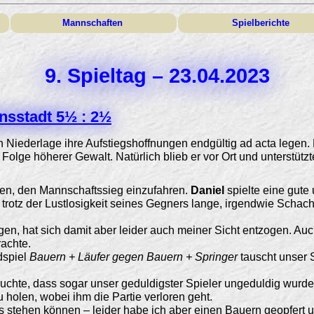
Mannschaften
Spielberichte
9. Spieltag – 23.04.2023
nsstadt 5½ : 2½
 Niederlage ihre Aufstiegshoffnungen endgültig ad acta legen.
 Folge höherer Gewalt. Natürlich blieb er vor Ort und unterstüt
cen, den Mannschaftssieg einzufahren.
Daniel
spielte eine gute 
trotz der Lustlosigkeit seines Gegners lange, irgendwie Schach
en, hat sich damit aber leider auch meiner Sicht entzogen. Au
achte.
dspiel
Bauern + Läufer gegen Bauern + Springer
tauscht unser 
uchte, dass sogar unser geduldigster Spieler ungeduldig wurde
holen, wobei ihm die Partie verloren geht.
ns stehen können – leider habe ich aber einen Bauern geopfert 