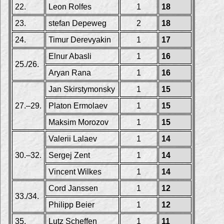
22.
Leon Rolfes
1
18
23.
stefan Depeweg
2
18
24.
Timur Derevyakin
1
17
Elnur Abasli
1
16
25./26.
Aryan Rana
1
16
Jan Skirstymonsky
1
15
27.–29.
Platon Ermolaev
1
15
Maksim Morozov
1
15
Valerii Lalaev
1
14
30.–32.
Sergej Zent
1
14
Vincent Wilkes
1
14
Cord Janssen
1
12
33./34.
Philipp Beier
1
12
35.
Lutz Scheffen
1
11