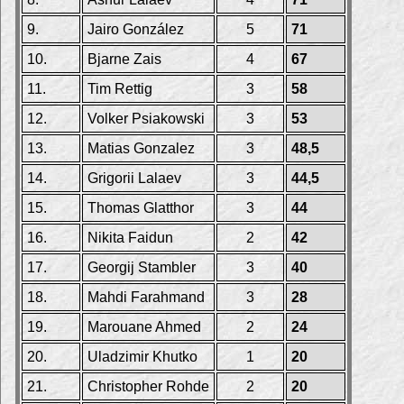
9.
Jairo González
5
71
10.
Bjarne Zais
4
67
11.
Tim Rettig
3
58
12.
Volker Psiakowski
3
53
13.
Matias Gonzalez
3
48,5
14.
Grigorii Lalaev
3
44,5
15.
Thomas Glatthor
3
44
16.
Nikita Faidun
2
42
17.
Georgij Stambler
3
40
18.
Mahdi Farahmand
3
28
19.
Marouane Ahmed
2
24
20.
Uladzimir Khutko
1
20
21.
Christopher Rohde
2
20