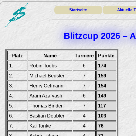
Startseite
Aktuelle T
Blitzcup 2026 – 
Platz
Name
Turniere
Punkte
1.
Robin Toebs
6
174
2.
Michael Beuster
7
159
3.
Henry Oelmann
7
154
4.
Aram Azarvash
6
149
5.
Thomas Binder
7
117
6.
Bastian Deubler
4
103
7.
Kai Tonke
4
76
8.
Ashur Lalaev
4
71