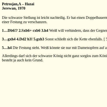
Petrosjan,A – Hazai
Jerewan, 1970
Die schwarze Stellung ist leicht nachteilig. Er hat einen Doppelbauer
einer Festung zu verschanzen.
1…Db6!?
2.Sxb6+
cxb6
3.h4
Weiß will verhindern, dass der Gegner
3…gxh4
4.Dd2
h3!
5.gxh3
Sonst schließt sich die Kette ebenfalls. [
5…h4
Die Festung steht. Weiß könnte sie nur mit Damenopfern auf a5 
Allerdings darf sich der schwarze König nicht ganz sorglos zum Kö
besteht ja auch kein Grund.