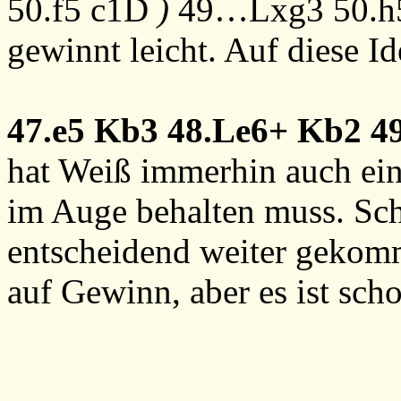
50.f5
c1D
)
49…Lxg3
50.h
gewinnt leicht. Auf diese 
47.e5
Kb3
48.Le6+
Kb2
4
hat Weiß immerhin auch ein
im Auge behalten muss. Sch
entscheidend weiter gekom
auf Gewinn, aber es ist sch