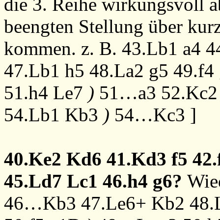
die 3. Reihe wirkungsvoll a
beengten Stellung über kur
kommen. z. B.
43.Lb1
a4
4
47.Lb1
h5
48.La2
g5
49.f4
51.h4
Le7
)
51…a3
52.Kc2
54.Lb1
Kb3
)
54…Kc3
]
40.Ke2
Kd6
41.Kd3
f5
42.
45.Ld7
Lc1
46.h4
g6?
Wied
46…Kb3
47.Le6+
Kb2
48.