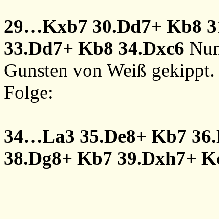
29…Kxb7
30.Dd7+
Kb8
3
33.Dd7+
Kb8
34.Dxc6
Nun
Gunsten von Weiß gekippt.
Folge:
34…La3
35.De8+
Kb7
36
38.Dg8+
Kb7
39.Dxh7+
K