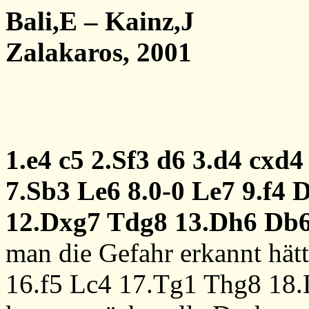
Bali,E – Kainz,J
Zalakaros, 2001
1.e4
c5
2.Sf3
d6
3.d4
cxd4
7.Sb3
Le6
8.0-0
Le7
9.f4
D
12.Dxg7
Tdg8
13.Dh6
Db
man die Gefahr erkannt hät
16.f5
Lc4
17.Tg1
Thg8
18.