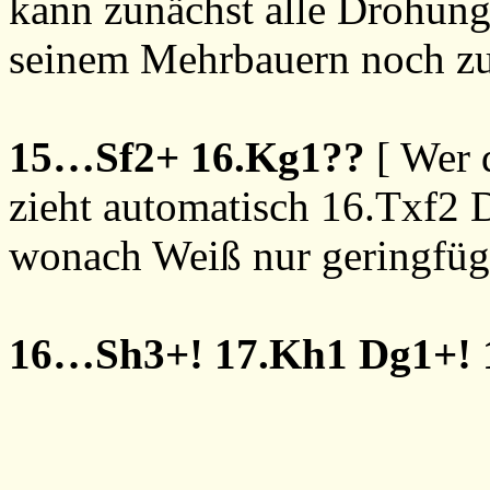
kann zunächst alle Drohung
seinem Mehrbauern noch zu
15…Sf2+
16.Kg1??
[ Wer 
zieht automatisch
16.Txf2
wonach Weiß nur geringfügig
16…Sh3+!
17.Kh1
Dg1+!