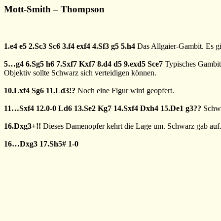
Mott-Smith – Thompson
1.e4
e5
2.Sc3
Sc6
3.f4
exf4
4.Sf3
g5
5.h4
Das Allgaier-Gambit. Es gil
5…g4
6.Sg5
h6
7.Sxf7
Kxf7
8.d4
d5
9.exd5
Sce7
Typisches Gambits
Objektiv sollte Schwarz sich verteidigen können.
10.Lxf4
Sg6
11.Ld3!?
Noch eine Figur wird geopfert.
11…Sxf4
12.0-0
Ld6
13.Se2
Kg7
14.Sxf4
Dxh4
15.De1
g3??
Schwa
16.Dxg3+!!
Dieses Damenopfer kehrt die Lage um. Schwarz gab auf. 
16…Dxg3
17.Sh5#
1-0