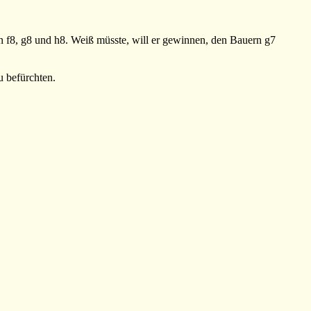
 f8, g8 und h8. Weiß müsste, will er gewinnen, den Bauern g7
u befürchten.