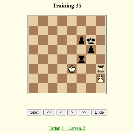
Training 35
Tarjan,J – Larsen,B