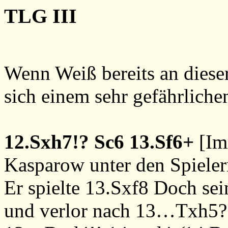
TLG III
Wenn Weiß bereits an dieser 
sich einem sehr gefährliche
12.Sxh7!?
Sc6
13.Sf6+
[Im
Kasparow unter den Spielern
Er spielte
13.Sxf8
Doch sein
und verlor nach
13…Txh5?