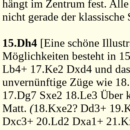
hängt im Zentrum fest. Alle
nicht gerade der klassische
15.Dh4
[Eine schöne Illust
Möglichkeiten besteht in
15
Lb4+
17.Ke2
Dxd4
und das
unvernünftige Züge wie
18
17.Dg7
Sxe2
18.Le3
Über k
Matt.
(
18.Kxe2?
Dd3+
19.
Dxc3+
20.Ld2
Dxa1+
21.K