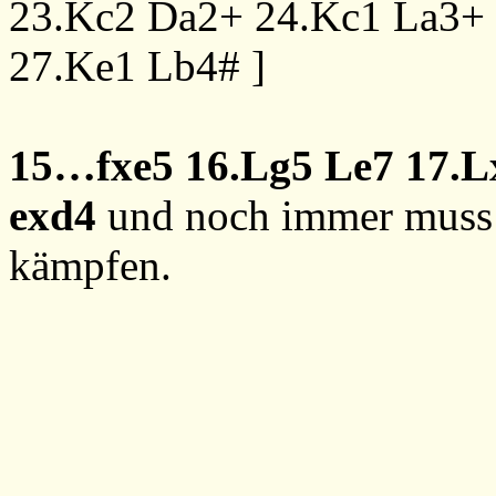
23.Kc2
Da2+
24.Kc1
La3+
27.Ke1
Lb4#
]
15…fxe5
16.Lg5
Le7
17.L
exd4
und noch immer muss
kämpfen.