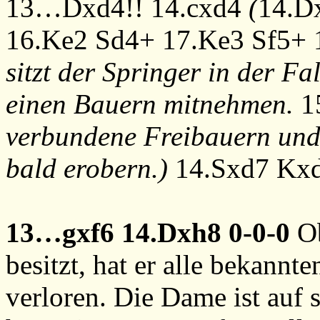
13…Dxd4!!
14.cxd4
(
14.D
16.Ke2
Sd4+
17.Ke3
Sf5+
sitzt der Springer in der Fa
einen Bauern mitnehmen.
1
verbundene Freibauern und
bald erobern.)
14.Sxd7
Kx
13…gxf6
14.Dxh8
0-0-0
O
besitzt, hat er alle bekannte
verloren. Die Dame ist auf s