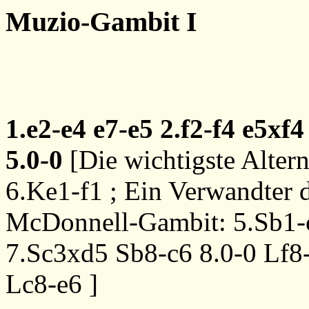
Muzio-Gambit I
1.e2-e4
e7-e5
2.f2-f4
e5xf4
5.0-0
[Die wichtigste Altern
6.Ke1-f1
; Ein Verwandter 
McDonnell-Gambit:
5.Sb1-
7.Sc3xd5
Sb8-c6
8.0-0
Lf8
Lc8-e6
]