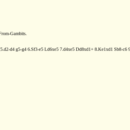
 From-Gambits.
[
5.d2-d4
g5-g4
6.Sf3-e5
Ld6xe5
7.d4xe5
Dd8xd1+
8.Ke1xd1
Sb8-c6