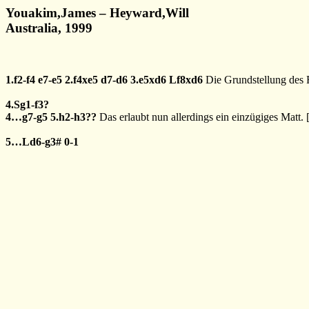
Youakim,James – Heyward,Will
Australia, 1999
1.f2-f4
e7-e5
2.f4xe5
d7-d6
3.e5xd6
Lf8xd6
Die Grundstellung des
4.Sg1-f3?
4…g7-g5
5.h2-h3??
Das erlaubt nun allerdings ein einzügiges Matt. 
5…Ld6-g3#
0-1