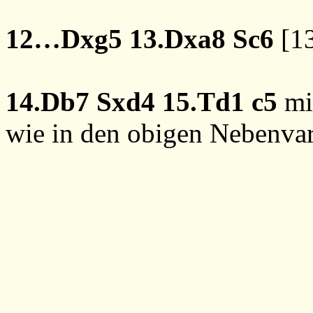
12…Dxg5
13.Dxa8
Sc6
[
1
14.Db7
Sxd4
15.Td1
c5
mi
wie in den obigen Nebenvar