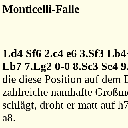
Monticelli-Falle
1.d4
Sf6
2.c4
e6
3.Sf3
Lb4
Lb7
7.Lg2
0-0
8.Sc3
Se4
9
die diese Position auf dem B
zahlreiche namhafte Großme
schlägt, droht er matt auf 
a8.