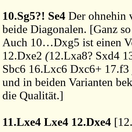
10.Sg5?!
Se4
Der ohnehin v
beide Diagonalen. [Ganz so e
Auch
10…Dxg5
ist einen 
12.Dxe2
(
12.Lxa8?
Sxd4
1
Sbc6
16.Lxc6
Dxc6+
17.f3
und in beiden Varianten be
die Qualität.]
11.Lxe4
Lxe4
12.Dxe4
[
12