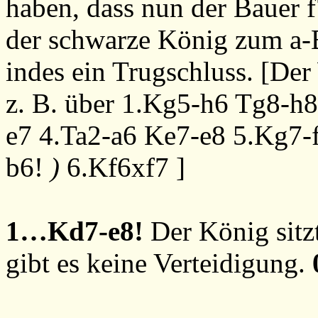
haben, dass nun der Bauer f7
der schwarze König zum a-
indes ein Trugschluss. [De
z. B. über
1.Kg5-h6
Tg8-h
e7
4.Ta2-a6
Ke7-e8
5.Kg7-
b6!
)
6.Kf6xf7
]
1…Kd7-e8!
Der König sitz
gibt es keine Verteidigung.