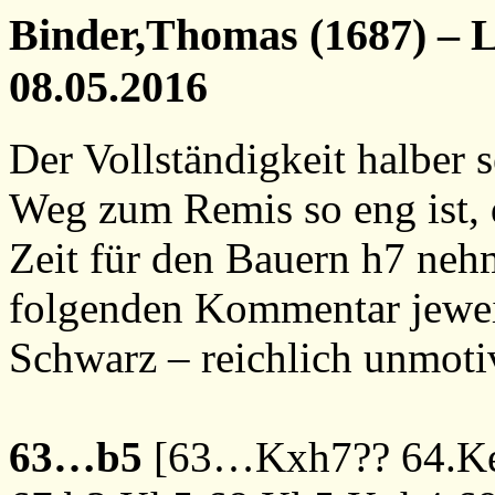
Binder,Thomas (1687) – L
08.05.2016
Der Vollständigkeit halber s
Weg zum Remis so eng ist, 
Zeit für den Bauern h7 neh
folgenden Kommentar jeweil
Schwarz – reichlich unmotiv
63…b5
[
63…Kxh7??
64.K