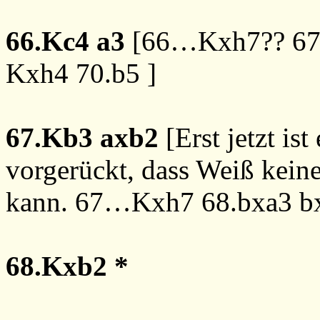
66.Kc4
a3
[
66…Kxh7??
6
Kxh4
70.b5
]
67.Kb3
axb2
[Erst jetzt is
vorgerückt, dass Weiß kein
kann.
67…Kxh7
68.bxa3
b
68.Kxb2
*