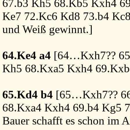
67.b3
Kh5
68.Kb5
Kxh4
6
Ke7
72.Kc6
Kd8
73.b4
Kc
und Weiß gewinnt.]
64.Ke4
a4
[
64…Kxh7??
6
Kh5
68.Kxa5
Kxh4
69.Kxb
65.Kd4
b4
[
65…Kxh7??
6
68.Kxa4
Kxh4
69.b4
Kg5
7
Bauer schafft es schon im A