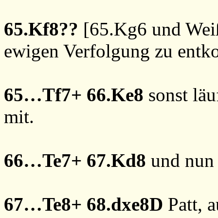
65.Kf8??
[
65.Kg6
und Weiß
ewigen Verfolgung zu ent
65…Tf7+
66.Ke8
sonst läu
mit.
66…Te7+
67.Kd8
und nun 
67…Te8+
68.dxe8D
Patt, 