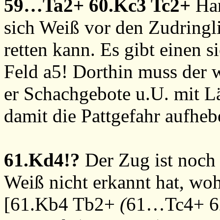
59…Ta2+
60.Kc3
Tc2+
Han
sich Weiß vor den Zudringl
retten kann. Es gibt einen 
Feld a5! Dorthin muss der 
er Schachgebote u.U. mit L
damit die Pattgefahr aufheb
61.Kd4!?
Der Zug ist noch 
Weiß nicht erkannt hat, woh
[
61.Kb4
Tb2+
(
61…Tc4+
6