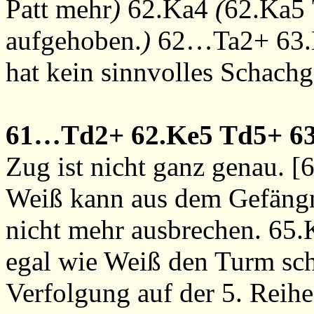
Patt mehr
)
62.Ka4
(
62.Ka5
aufgehoben.
)
62…Ta2+
63
hat kein sinnvolles Schach
61…Td2+
62.Ke5
Td5+
6
Zug ist nicht ganz genau. [
Weiß kann aus dem Gefängni
nicht mehr ausbrechen.
65.
egal wie Weiß den Turm sch
Verfolgung auf der 5. Reih