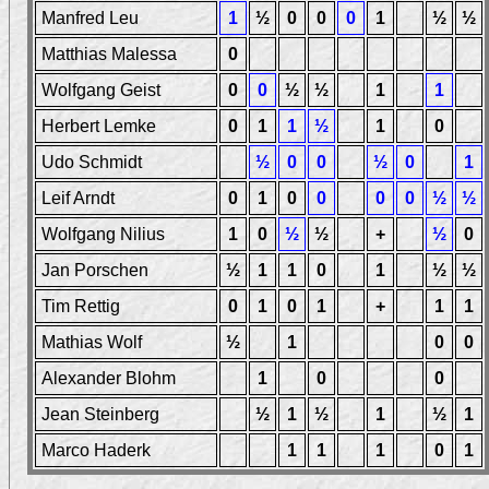
Manfred Leu
1
½
0
0
0
1
½
½
Matthias Malessa
0
Wolfgang Geist
0
0
½
½
1
1
Herbert Lemke
0
1
1
½
1
0
Udo Schmidt
½
0
0
½
0
1
Leif Arndt
0
1
0
0
0
0
½
½
Wolfgang Nilius
1
0
½
½
+
½
0
Jan Porschen
½
1
1
0
1
½
½
Tim Rettig
0
1
0
1
+
1
1
Mathias Wolf
½
1
0
0
Alexander Blohm
1
0
0
Jean Steinberg
½
1
½
1
½
1
Marco Haderk
1
1
1
0
1