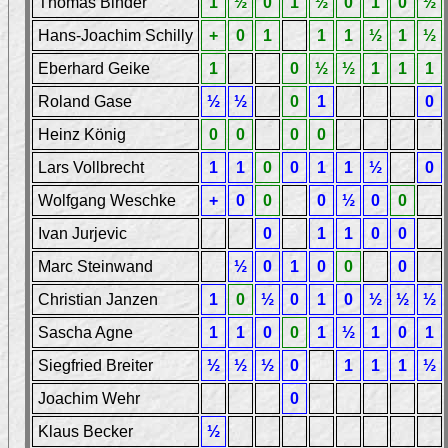
Thomas Binder
1
½
0
1
½
0
1
0
½
Hans-Joachim Schilly
+
0
1
1
1
½
1
½
Eberhard Geike
1
0
½
½
1
1
1
Roland Gase
½
½
0
1
0
Heinz König
0
0
0
0
Lars Vollbrecht
1
1
0
0
1
1
½
0
Wolfgang Weschke
+
0
0
0
½
0
0
Ivan Jurjevic
0
1
1
0
0
Marc Steinwand
½
0
1
0
0
0
Christian Janzen
1
0
½
0
1
0
½
½
½
Sascha Agne
1
1
0
0
1
½
1
0
1
Siegfried Breiter
½
½
½
0
1
1
1
½
Joachim Wehr
0
Klaus Becker
½