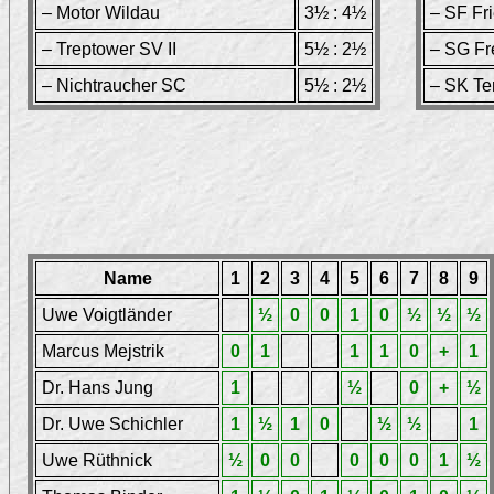
– Motor Wildau
3½ : 4½
– SF Fri
– Treptower SV II
5½ : 2½
– SG Fre
– Nichtraucher SC
5½ : 2½
– SK Tem
Name
1
2
3
4
5
6
7
8
9
Uwe Voigtländer
½
0
0
1
0
½
½
½
Marcus Mejstrik
0
1
1
1
0
+
1
Dr. Hans Jung
1
½
0
+
½
Dr. Uwe Schichler
1
½
1
0
½
½
1
Uwe Rüthnick
½
0
0
0
0
0
1
½