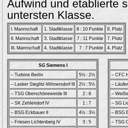
Aufwind und etablierte s
untersten Klasse.
I. Mannschaft
1. Stadtklasse
8 : 10 Punkte
8. Platz
II. Mannschaft
3. Stadtklasse
7 : 11 Punkte
7. Platz
III. Mannschaft
4. Stadtklasse
7 : 7 Punkte
4. Platz
SG Siemens I
– Turbine Berlin
5½ : 2½
– CFC H
– Lasker Steglitz-Wilmersdorf III
2½ : 5½
– Läufer
– TSG Oberschöneweide III
2 : 6
– Weiß
– SK Zehlendorf IV
1 : 7
– SG Lic
– BSG Eckbauer II
4½ : 3½
– BSG E
– Friesen Lichtenberg IV
3 : 5
– TSG O