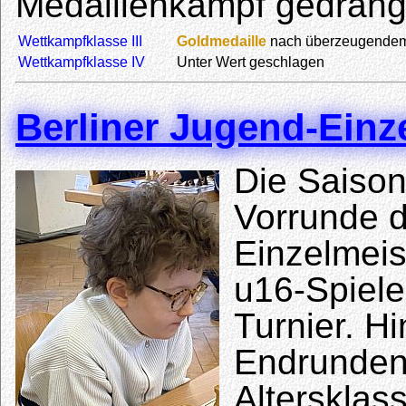
Medaillenkampf gedräng
Wettkampfklasse III
Goldmedaille
nach überzeugendem A
Wettkampfklasse IV
Unter Wert geschlagen
Berliner Jugend-Einz
Die Saison
Vorrunde d
Einzelmeis
u16-Spiele
Turnier. H
Endrundenp
Altersklass