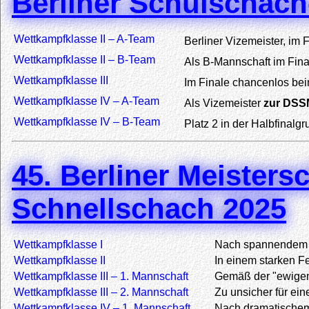
Berliner Schulschac
Wettkampfklasse II – A-Team
Berliner Vizemeister, im F
Wettkampfklasse II – B-Team
Als B-Mannschaft im Final
Wettkampfklasse III
Im Finale chancenlos b
Wettkampfklasse IV – A-Team
Als Vizemeister
zur DSSM
Wettkampfklasse IV – B-Team
Platz 2 in der Halbfinalg
45. Berliner Meisters
Schnellschach 2025
Wettkampfklasse I
Nach spannendem 
Wettkampfklasse II
In einem starken F
Wettkampfklasse III – 1. Mannschaft
Gemäß der "ewigen
Wettkampfklasse III – 2. Mannschaft
Zu unsicher für ein
Wettkampfklasse IV – 1. Mannschaft
Nach dramatische